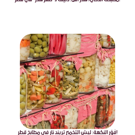
!فَوِّر النكهة: ليش التخمير تريند نار في مطابخ قطر