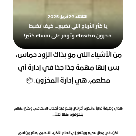
الثلاثاء، 29 أبريل 2025
‫يا كثر الأرباح اللي تضيع... كيف تضبط 
مخزون مطعمك وتوفر على نفسك كثير!‬
‫من الأشياء اللي مو بذاك الزود حماس، 
بس إنها مهمة جدًا جدًا في إدارة أي 
مطعم، هي إدارة المخزون. 📦
هذي وظيفة غالباً ما تكون آخر شي يفكر فيه أصحاب المطاعم، وكثير منهم 
يتخوفون منها أصلاً...‬
‫لكن، في مجال سريع ومتغير زي قطاع الأكل، التنظيم يعتبر من أهم 