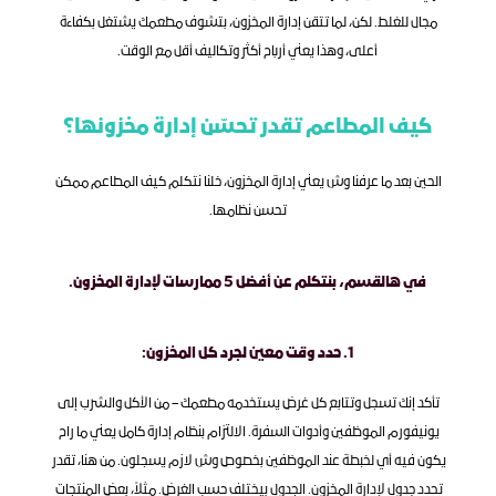
مجال للغلط. لكن، لما تتقن إدارة المخزون، بتشوف مطعمك يشتغل بكفاءة 
أعلى، وهذا يعني أرباح أكثر وتكاليف أقل مع الوقت.
كيف المطاعم تقدر تحسّن إدارة مخزونها؟
‫الحين بعد ما عرفنا وش يعني إدارة المخزون، خلنا نتكلم كيف المطاعم ممكن 
تحسن نظامها.‬
‫في هالقسم، بنتكلم عن أفضل 5 ممارسات لإدارة المخزون.‬
‫1. حدد وقت معين لجرد كل المخزون:‬
‫تأكد إنك تسجل وتتابع كل غرض يستخدمه مطعمك – من الأكل والشرب إلى 
يونيفورم الموظفين وأدوات السفرة. الالتزام بنظام إدارة كامل يعني ما راح 
يكون فيه أي لخبطة عند الموظفين بخصوص وش لازم يسجلون. من هنا، تقدر 
تحدد جدول لإدارة المخزون. الجدول بيختلف حسب الغرض. مثلاً، بعض المنتجات 