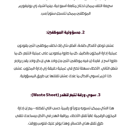
سريعة التلف ممكن تحتاج متابعة أسبوعية، بينما أشياء زي يونيفورم 
الموظفين ممكن تتسجل سنوياً بس.‬‫
‫2. مسؤولية الموظفين:‬
‫عشان توصل لأقصى كفاءة، أفضل شي إنك تكلف موظفين اثنين يقودون 
عملية إدارة المخزون بالكامل. كل ما صاروا متعودين على عملية التتبع، كل ما 
صاروا أسرع. فايدة إن فيه موظفين اثنين بدل واحد هي إن كل واحد يقدر يراجع 
شغل الثاني. الأخطاء سهلة تصير في عملية دقيقة زي إدارة المخزون، عشان 
كذا لازم تسوي أقصى ما عندك عشان تقللها عن طريق المسؤولية.‬‫‬
‫3. سوي ورقة تتبع للهدر (Waste Sheet):‬
‫هذا الشي ممكن تسويه يدوياً أو رقمياً، حسب اللي تفضله – مع إن إدارة 
المخزون الرقمية غالباً تقلل الأخطاء. مراقبة الهدر في الأكل بيساعدك تلقى 
طرق تقلل هذي الخسائر، وهذا يوفر عليك فلوس ووقت.‬‫‬