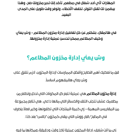
المهارات لأي أحد شغال في مطعم.‫‬ تأكد إنك تدير مخزونك صح، وهذا 
بيضمن لك تقلل التوتر، تخفف الأخطاء، وتوفر وقت طويل على المدى 
البعيد.‬
‫في هالمقال، بنتكلم عن كل تفاصيل إدارة مخزون المطاعم – وش يعني 
وكيف المطاعم ممكن تحسن عملية إدارة مخزونها.‬
وش يعني إدارة مخزون المطاعم؟
قبل ما نعطيك أهم النصايح وأفضل الممارسات لإدارة المخزون، لازم نتفق على 
وش يعني هالمفهوم أساساً.
إدارة مخزون المطاعم
 هي عملية تتبع كل المكونات اللي تدخل وتطلع من 
مطعمك عشان تتجنب التلف والخسائر اللي مالها داعي. هي تتابع مجموعة 
من المقاييس المهمة – زي كمية المنتجات اللي تطلبونها، وكم فعلاً ينصرف 
في المطبخ/البار، ووش اللي يبقى كمخزون "جالس" بعد كذا.
زي ما أنت شايف، إدارة المخزون عملية تاخذ وقت، ودقيقة، ومكانها ما فيه 