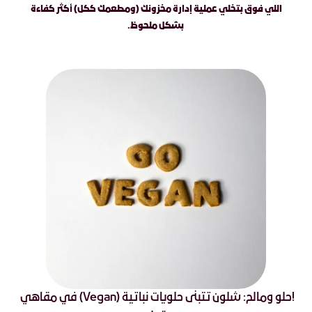
اللي فوق بتخلي عملية إدارة مخزونك (ومطعمك ككل) أكثر كفاءة 
بشكل ملحوظ.‬
!حلو ومالح: شلون تتبنى حلويات نباتية (Vegan) في مقاهي 