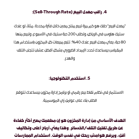
‫4. راقب معدل البيع (Sell-Through Rate):‬
‫"معدل البيع" حقك هو كم مرة تبيع منتج معين خلال فترة محددة. مثلاً، لو عندك 
ستيك هاوس في الرياض، وتطلب 200 حبة ستيك في الأسبوع، وتبيع منها 
80 حبة، يعني معدل البيع عندك 40%. تتبع مبيعات كل المخزون باستخدام هذا 
المقياس بيساعدك تحدد الإمداد الضروري بشكل أفضل عشان تتجنب التلف 
والهدر.‬‫‬
‫5. استخدم التكنولوجيا:‬
‫الاستثمار في نظام نقاط بيع رقمي أو برنامج إدارة مخزون بيساعدك تتوقع 
الطلب بناءً على عوامل زي الموسمية.‬
‫الهدف الأساسي من إدارة المخزون هو إن مطعمك يصير أكثر كفاءة 
عن طريق تقليل التلف/الخسائر. وهذا يعني أرباح أعلى وتكاليف 
أقل، ويرفع هوامش ربحك في نفس الوقت. استخدام الممارسات 