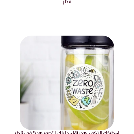
قطر
!مطبخك الذكي، هدر أقل: دليلك لـ "صفر هدر" في قطر