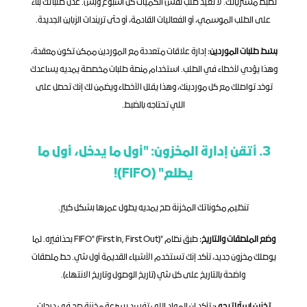
تضبط مشترياتك. لا تعيد طلب نفس الكميات كل أسبوع وبس. عدّل طلباتك بناءً 
على الطلب الموسمي، أو الفعاليات القادمة، أو حتى تريندات الزباين الجديدة.
بسّط طلبات الموردين:
 إدارة علاقات متعددة مع الموردين ممكن تكون معقدة، 
وهذا يؤدي لأخطاء في الطلب. استخدام منصة طلبات مخصصة يمديه يساعدك 
توحّد تواصلك مع كل موردينك، وهذا يقلل الأخطاء ويضمن لك إنك تحصل على 
اللي تحتاجه بالضبط.
3. أتقن إدارة المخزون: "أول ما يدخل، أول ما 
يطلع" (FIFO)!
تنظيم مكوناتك المخزنة صح يمديه يطول عمرها بشكل كبير.
وضع الملصقات والتاريخ:
 طبق نظام "FIFO" (First In, First Out) بحذافيره. لما 
يوصلك مخزون جديد، تأكد إنك تستخدم الأشياء القديمة أول شي. حط ملصقات 
واضحة بالتاريخ على كل شي (تاريخ الوصول وتاريخ الانتهاء).
تخزين استراتيجي:
 تأكد إن المواد اللي تفسد بسرعة مخزنة صح في درجات 