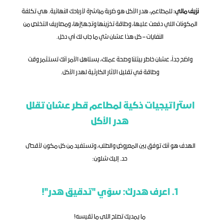
نزيف مالي:
 للمطاعم، هدر الأكل هو ضربة مباشرة لأرباحك النهائية. هي تكلفة 
المكونات اللي دفعت عليها، وطاقة تخزينها وتجهيزها، ومصاريف التخلص من 
النفايات – كل هذا عشان شي ما جاب لك أي دخل.
واضح جداً، عشان خاطر بيئتنا وصحة عملك، يستاهل الأمر أنك تستثمر وقت 
وطاقة في تقليل الآثار الكارثية لهدر الأكل.
استراتيجيات ذكية لمطاعم قطر عشان تقلل 
هدر الأكل
الهدف هو أنك توفق بين المعروض والطلب، وتستفيد من كل مكون لأقصى 
حد. إليك شلون:
1. اعرف هدرك: سوّي "تدقيق هدر"!
ما يمديك تصلح اللي ما تقيسه!