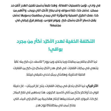
في وادي، نؤمن بالعمليات الفعالة، وهذا طبعاً يشمل تقليل الهدر لأقل حد 
ممكن. عشان كذا، خلنا نسولف وش يصير للأكل اللي يرمى، والأهم من 
كذا، بعض الطرق العملية والمؤثرة اللي يمدي مطعمك يسويها عشان 
يقلل خسائر الأكل بشكل كبير، ويوفر فلوس، ويصنع فرق إيجابي في 
مجتمعنا!
التكلفة الخفية لهدر الأكل: أكثر من مجرد 
بواقي!
لما الأكل يطلع من مطبخك وما يخلص، وين يروح؟ للأسف، جزء كبير منه غالباً 
ينتهي في مكبات النفايات. في قطر، هدر الأكل يشكل جزء كبير من النفايات 
الصلبة الحضرية، وهالشي يمثل تحدي حقيقي لبيئتنا.
الأثر البيئي:
 لما الأكل يتحلل في مكبات النفايات، ينتج غاز الميثان – غاز دفيئة 
قوي جداً وأخطر بكثير من ثاني أكسيد الكربون. هذا يساهم في تغير المناخ. 
غير كذا، الموارد اللي استخدمناها لإنتاج هالكمية من الأكل (زي الماء، اللي 
يعتبر ثمين في منطقتنا!) تروح هدر.