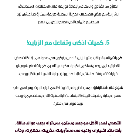
الطازج من الفنادق والمطاعم لإعادة توزيعه على المحتاجين. استكشاف 
الشراكة مع هذي الجمعيات الخيرية المحلية طريقة ممتازة جداً عشان ترد 
للمجتمع وتمنع الأكل الصالح للأكل من الهدر.
5. كميات أذكى وتفاعل مع الزباين!
كميات مناسبة:
 راقب وش الزباين قاعدين يتركون في صحونهم. إذا كانت بعض 
الأطباق دايم يرجع منها كمية كبيرة، فكر في تقديم كميات أصغر شوي أو 
خيارات "خفيفة". هالشي يقلل الهدر ويلبي رغبة الناس اللي تاكل بوعي.
شجع على أخذ البقايا:
 حمس الضيوف ياخذون أكلهم الزايد للبيت. وفر لهم علب 
سفري جذابة وصديقة للبيئة (الابتعاد عن البلاستيك اللي يستخدم مرة وحدة 
تريند قوي في قطر!).
التصدي لهدر الأكل هو جهد مستمر، بس تراه يجيب عوائد هائلة. 
بأنك تاخذ اختيارات واعية في مشترياتك، تخزينك، تجهيزك، وحتى 