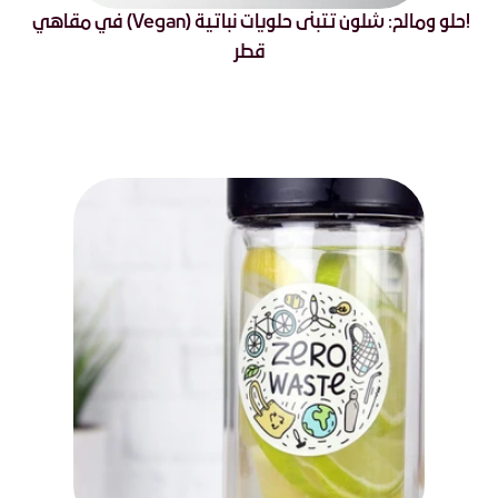
!حلو ومالح: شلون تتبنى حلويات نباتية (Vegan) في مقاهي 
قطر