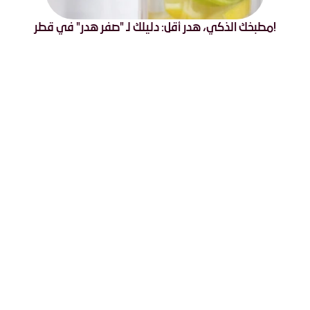
!مطبخك الذكي، هدر أقل: دليلك لـ "صفر هدر" في قطر