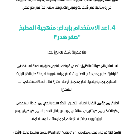
حرارة مثالية في ثلاجاتك وفريزراتك، وهذا مهم جداً في جو قطر.
4. أعد الاستخدام بإبداع: منهجية المطبخ 
"صفر هدر"!
هنا عبقرية شيفاتك تبرز بجد!
استغلال المكونات بالكامل:
 تحدى فريقك يلاقون طرق إبداعية لاستخدام 
"البقايا". هل يمدي بقايا الخضروات تصير مرقة شوربة لذيذة؟ هل الخبز البايت 
السليم يمديه يتحول لخبز محمص أو حلى خبز؟ قلل، أعد الاستخدام، أعد 
التفكير!
أطباق مميزة من البقايا:
 أحياناً، الأطباق الأكثر ابتكاراً تجي من إعادة استخدام 
مكونات كان ممكن تترمي. هالشي مو بس يقلل الهدر، لا، ممكن كمان يبهر 
الزباين ويجذب انتباه الإعلام لممارساتك المستدامة.
برامج التبرع:
 في قطر، منظمات زي "وهاب" (Wahab) تجمع بنشاط فائض الأكل 