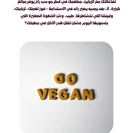
تفاعلاتك مع الزباين، مطعمك في قطر مو بس راح يوفر مبالغ 
كبيرة، لا، بعد يمديه يصير رائد في الاستدامة – فوز لعملك، لزباينك، 
ولبيئتنا اللي نتشاطرها. طيب، وش الخطوة الصغيرة اللي 
بتسويها اليوم عشان تقلل هدر الأكل في مطبخك؟