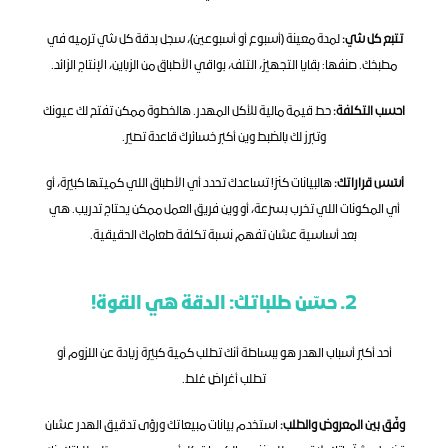
تتبع كل شي:
 لمدة معينة (أسبوع أو أسبوعين)، سجل بدقة كل شي ترميه في 
مطبخك. صنفها: بقايا التجهيز، التلف، بواقي الأطباق من الزباين، الإنتاج الزائد.
احسب التكلفة:
 حط قيمة مالية للأكل المهدر. هالخطوة ممكن تفتح لك عيونك 
وتبرز لك بالضبط وين أكبر خسائرك قاعدة تصير.
أسّس قراراتك:
 هالبيانات كنز! تساعدك تحدد أي الأطباق اللي كميتها كبيرة، أو 
أي المكونات اللي تخرب بسرعة، أو وين فريق العمل ممكن يحتاج تدريب. هي 
بعد أساسية عشان تفهم نسبة تكلفة طعامك الحقيقية.
2. حسّن طلباتك: الدقة هي القوة!
أحد أكبر أسباب الهدر هو ببساطة أنك تطلب كمية كبيرة زيادة عن اللزوم أو 
تطلب أغراض غلط.
وفّق بين المعروض والطلب:
 استخدم بيانات مبيعاتك ورؤى تدقيق الهدر عشان 