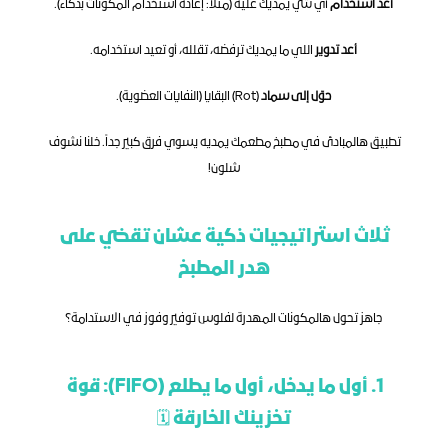
أعد استخدام
 أي شي يمديك عليه (مثلاً: إعادة استخدام المكونات بذكاء).
أعد تدوير
 اللي ما يمديك ترفضه، تقلله، أو تعيد استخدامه.
حوّل إلى سماد
 (Rot) البقايا (النفايات العضوية).
تطبيق هالمبادئ في مطبخ مطعمك يمديه يسوي فرق كبير جداً. خلنا نشوف 
شلون!
ثلاث استراتيجيات ذكية عشان تقضي على 
هدر المطبخ
جاهز تحول هالمكونات المهدرة لفلوس توفير وفوز في الاستدامة؟
1. أول ما يدخل، أول ما يطلع (FIFO): قوة 
تخزينك الخارقة 🗓️