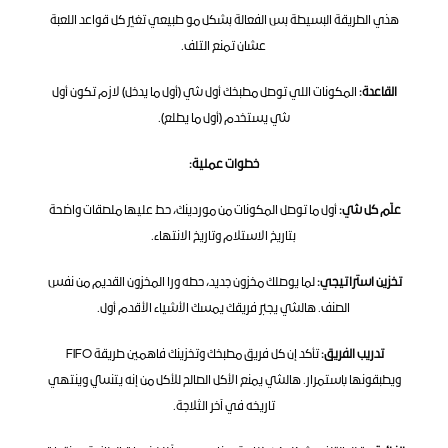
هذي الطريقة البسيطة بس الفعالة بشكل مو طبيعي تغير كل قواعد اللعبة 
عشان تمنع التلف.
القاعدة:
 المكونات اللي توصل مطبخك أول شي (أول ما يدخل) لازم تكون أول 
شي يستخدم (أول ما يطلع).
خطوات عملية:
علّم كل شي:
 أول ما توصل المكونات من موردينك، حط عليها ملصقات واضحة 
بتاريخ الاستلام وتاريخ الانتهاء.
تخزين استراتيجي:
 لما يوصلك مخزون جديد، حطه ورا المخزون القديم من نفس 
الصنف. هالشي يجبر فريقك يمسك الأشياء الأقدم أول.
تدريب الفريق:
 تأكد إن كل فريق مطبخك وتخزينك فاهمين طريقة FIFO 
ويطبقونها باستمرار. هالشي يمنع الأكل الصالح للأكل من إنه يتنسي وينتهي 
تاريخه في آخر الثلاجة.