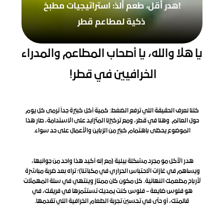
!هدر أقل، طعم ألذ: استراتيجيات مطبخ 
ذكية لمطاعم قطر
يا هلا والله، يا أصحاب المطاعم والمدراء 
الخرافيين في قطر! 
كلنا نعرف الحقيقة اللي ترفع الضغط: كمية أكل كبيرة جداً ترمى كل يوم 
حول العالم. وهنا في قطر، ومع تركيزنا المتزايد على الاستدامة، صار هذا 
الموضوع يحظى باهتمام كبير من الزباين والأعمال على حد سواء.
هدر الأكل مو مجرد مشكلة بيئية (مع إنه أكيد هذا واحد من جوانبها، 
ويساهم في غازات الاحتباس الحراري في مكباتنا)؛ تراه بعد ضربة مباشرة 
لأرباح مطعمك النهائية. كل مكون كان ممتاز وينتهي في سلة المهملات 
هو فلوس ضايعة – فلوس كنت يمديك تستثمرها في فريقك، في 
قائمتك، أو حتى في تحسين تجربة الطعام الخرافية اللي تقدمها.