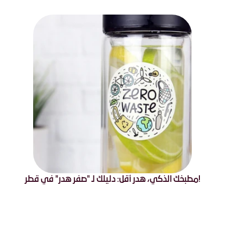
!مطبخك الذكي، هدر أقل: دليلك لـ "صفر هدر" في قطر