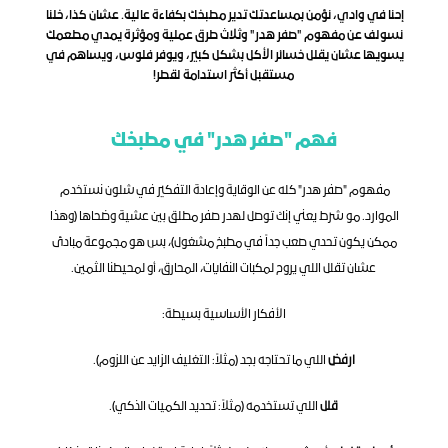
إحنا في وادي، نؤمن بمساعدتك تدير مطبخك بكفاءة عالية. عشان كذا، خلنا 
نسولف عن مفهوم "صفر هدر" وثلاث طرق عملية ومؤثرة يمدي مطعمك 
يسويها عشان يقلل خسائر الأكل بشكل كبير، ويوفر فلوس، ويساهم في 
مستقبل أكثر استدامة لقطر!
فهم "صفر هدر" في مطبخك
مفهوم "صفر هدر" كله عن الوقاية وإعادة التفكير في شلون نستخدم 
الموارد. مو شرط يعني إنك توصل لهدر صفر مطلق بين عشية وضحاها (وهذا 
ممكن يكون تحدي صعب جداً في مطبخ مشغول)، بس هو مجموعة مبادئ 
عشان تقلل اللي يروح لمكبات النفايات، المحارق، أو لمحيطنا الثمين.
الأفكار الأساسية بسيطة:
ارفض
 اللي ما تحتاجه بجد (مثلاً: التغليف الزايد عن اللزوم).
قلل
 اللي تستخدمه (مثلاً: تحديد الكميات الذكي).