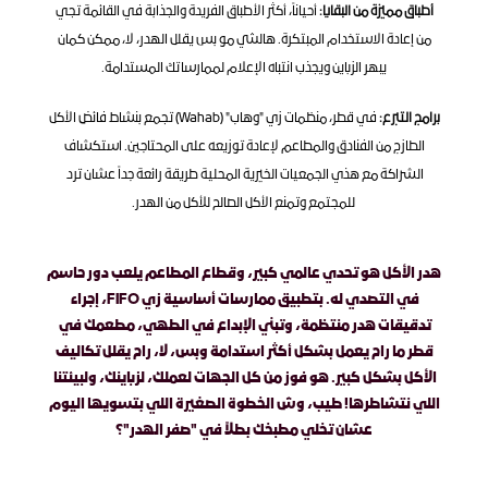
أطباق مميزة من البقايا:
 أحياناً، أكثر الأطباق الفريدة والجذابة في القائمة تجي 
من إعادة الاستخدام المبتكرة. هالشي مو بس يقلل الهدر، لا، ممكن كمان 
يبهر الزباين ويجذب انتباه الإعلام لممارساتك المستدامة.
برامج التبرع:
 في قطر، منظمات زي "وهاب" (Wahab) تجمع بنشاط فائض الأكل 
الطازج من الفنادق والمطاعم لإعادة توزيعه على المحتاجين. استكشاف 
الشراكة مع هذي الجمعيات الخيرية المحلية طريقة رائعة جداً عشان ترد 
للمجتمع وتمنع الأكل الصالح للأكل من الهدر.
هدر الأكل هو تحدي عالمي كبير، وقطاع المطاعم يلعب دور حاسم 
في التصدي له. بتطبيق ممارسات أساسية زي FIFO، إجراء 
تدقيقات هدر منتظمة، وتبني الإبداع في الطهي، مطعمك في 
قطر ما راح يعمل بشكل أكثر استدامة وبس، لا، راح يقلل تكاليف 
الأكل بشكل كبير. هو فوز من كل الجهات لعملك، لزباينك، ولبيئتنا 
اللي نتشاطرها! طيب، وش الخطوة الصغيرة اللي بتسويها اليوم 
عشان تخلي مطبخك بطلاً في "صفر الهدر"؟