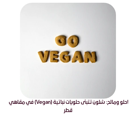
!حلو ومالح: شلون تتبنى حلويات نباتية (Vegan) في مقاهي 
قطر