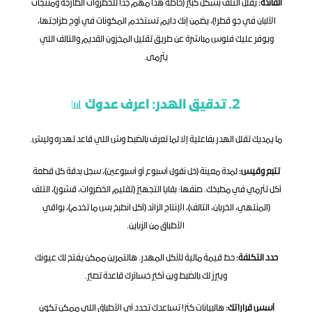
الفائدة:
 يقلل التلف بشكل كبير (خاصة هذا مهم جداً للخضروات الطازجة ومنتجات 
الألبان في جو قطر!)، يضمن إنك دايم تستخدم المكونات في أوج طزاجتها، 
ويوفر عليك فلوس مباشرة عن طريق تقليل المخزون القديم والتالف اللي 
يترمى.
2. تدقيق الهدر: اعرف عدوك 📊
ما يمديك تقلل الهدر بفاعلية إلا لما تعرف بالضبط وش اللي قاعد تهدره وليش.
تتبع وقيس:
 لمدة معينة (خل نقول أسبوع أو أسبوعين)، سجل بدقة كل قطعة 
أكل تنرمي في مطبخك. صنفها: بقايا التجهيز (تقليم الخضروات، قشور)، التلف 
(المنتهي، الخربان، التالف)، الإنتاج الزائد (أكل انطبخ بس ما تخدم)، بواقي 
الأطباق من الزباين.
حدد التكلفة:
 حط قيمة مالية للأكل المهدر. هالتمرين ممكن يفتح لك عيونك 
ويبرز لك بالضبط وين أكبر خسائرك قاعدة تصير.
أسس قراراتك:
 هالبيانات كنز! تساعدك تحدد أي الأطباق اللي ممكن تكون 