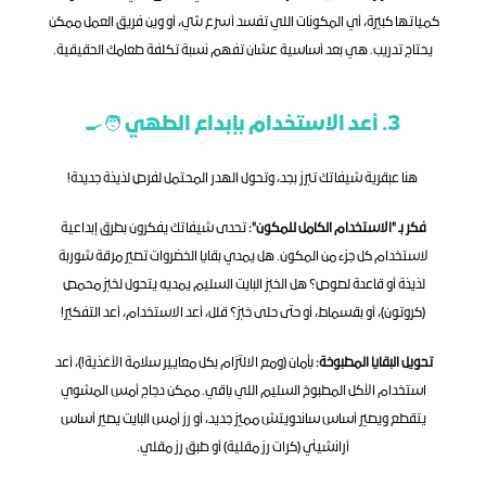
كمياتها كبيرة، أي المكونات اللي تفسد أسرع شي، أو وين فريق العمل ممكن 
يحتاج تدريب. هي بعد أساسية عشان تفهم نسبة تكلفة طعامك الحقيقية.
3. أعد الاستخدام بإبداع الطهي 🧑‍🍳
هنا عبقرية شيفاتك تبرز بجد، وتحول الهدر المحتمل لفرص لذيذة جديدة!
فكر بـ "الاستخدام الكامل للمكون":
 تحدى شيفاتك يفكرون بطرق إبداعية 
لاستخدام كل جزء من المكون. هل يمدي بقايا الخضروات تصير مرقة شوربة 
لذيذة أو قاعدة لصوص؟ هل الخبز البايت السليم يمديه يتحول لخبز محمص 
(كروتون)، أو بقسماط، أو حتى حلى خبز؟ قلل، أعد الاستخدام، أعد التفكير!
تحويل البقايا المطبوخة:
 بأمان (ومع الالتزام بكل معايير سلامة الأغذية!)، أعد 
استخدام الأكل المطبوخ السليم اللي باقي. ممكن دجاج أمس المشوي 
يتقطع ويصير أساس ساندويتش مميز جديد، أو رز أمس البايت يصير أساس 
أرانشيني (كرات رز مقلية) أو طبق رز مقلي.