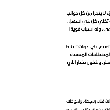
 في مدينتنا الحيوية والسباقة في التكنولوجيا، مو سر إن الأدوات الرقمية صارت جزء لا يتجزأ من كل جوانب 
حياتنا تقريباً. من طلب مقاضي البيت لين التواصل مع أحبابنا، التطبيقات والشاشات تخلي كل شي أسهل. 
مي، وله أسباب قوية!
السر الحقيقي لنا في قطاع الأكل هو إننا نلاقي التكنولوجيا اللي فعلاً تساعد، مو تعيق. نبي أدوات تبسّط 
يومنا، تسهّل الأشياء الصعبة، وفي النهاية، تخلي حياتنا أسهل. خلنا نبتعد عن المصطلحات المعقدة 
ونسولف عن أنواع برامج المطاعم اللي يمديها ترفع مستوى مطعمك هنا في قطر، وشلون تختار اللي 
فكر في برامج المطاعم كنها أقسام مختلفة في مطبخ يدار صح. يمدينا نقسم الأنظمة الرئيسية لثلاث فئات بسيطة: برامج خلف 