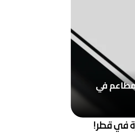
أدوات التكنولوجيا لخبراء الطعم: دليلك لبرامج المطاعم في 
رة في قطر!